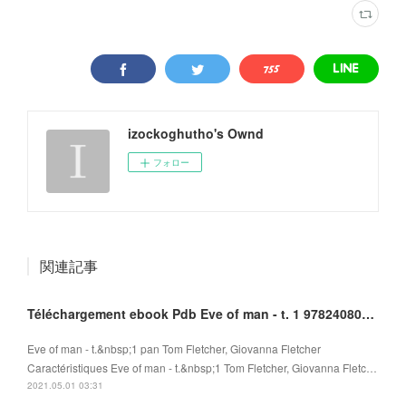
izockoghutho's Ownd
フォロー
関連記事
Téléchargement ebook Pdb Eve of man - t. 1 9782408010096 DJVU
Eve of man - t.&nbsp;1 pan Tom Fletcher, Giovanna Fletcher
Caractéristiques Eve of man - t.&nbsp;1 Tom Fletcher, Giovanna Fletc…
2021.05.01 03:31