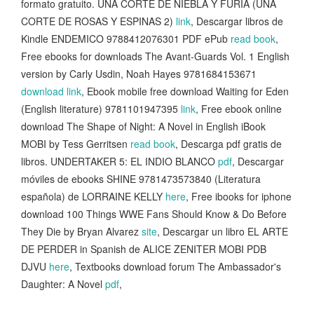
formato gratuito. UNA CORTE DE NIEBLA Y FURIA (UNA
CORTE DE ROSAS Y ESPINAS 2)
link
, Descargar libros de
Kindle ENDEMICO 9788412076301 PDF ePub
read book
,
Free ebooks for downloads The Avant-Guards Vol. 1 English
version by Carly Usdin, Noah Hayes 9781684153671
download link
, Ebook mobile free download Waiting for Eden
(English literature) 9781101947395
link
, Free ebook online
download The Shape of Night: A Novel in English iBook
MOBI by Tess Gerritsen
read book
, Descarga pdf gratis de
libros. UNDERTAKER 5: EL INDIO BLANCO
pdf
, Descargar
móviles de ebooks SHINE 9781473573840 (Literatura
española) de LORRAINE KELLY
here
, Free ibooks for iphone
download 100 Things WWE Fans Should Know & Do Before
They Die by Bryan Alvarez
site
, Descargar un libro EL ARTE
DE PERDER in Spanish de ALICE ZENITER MOBI PDB
DJVU
here
, Textbooks download forum The Ambassador's
Daughter: A Novel
pdf
,