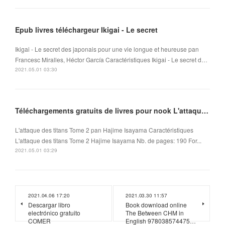
Epub livres téléchargeur Ikigai - Le secret
Ikigai - Le secret des japonais pour une vie longue et heureuse pan
Francesc Miralles, Héctor García Caractéristiques Ikigai - Le secret d…
2021.05.01 03:30
Téléchargements gratuits de livres pour nook L'attaque des titans Tome 2 (Litterature Francaise)
L'attaque des titans Tome 2 pan Hajime Isayama Caractéristiques
L'attaque des titans Tome 2 Hajime Isayama Nb. de pages: 190 For...
2021.05.01 03:29
2021.04.06 17:20
2021.03.30 11:57
Descargar libro
Book download online
electrónico gratuito
The Between CHM in
COMER
English 978038574475…