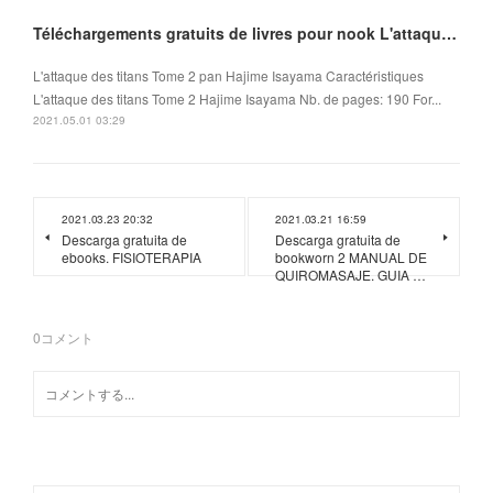
Téléchargements gratuits de livres pour nook L'attaque des titans Tome 2 (Litterature Francaise)
L'attaque des titans Tome 2 pan Hajime Isayama Caractéristiques
L'attaque des titans Tome 2 Hajime Isayama Nb. de pages: 190 For...
2021.05.01 03:29
2021.03.23 20:32
2021.03.21 16:59
Descarga gratuita de
Descarga gratuita de
ebooks. FISIOTERAPIA
bookworn 2 MANUAL DE
QUIROMASAJE. GUIA …
0
コメント