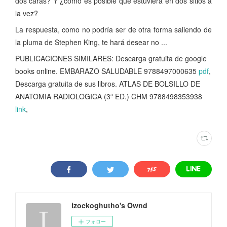
dos caras? Y ¿cómo es posible que estuviera en dos sitios a
la vez?
La respuesta, como no podría ser de otra forma saliendo de
la pluma de Stephen King, te hará desear no ...
PUBLICACIONES SIMILARES: Descarga gratuita de google
books online. EMBARAZO SALUDABLE 9788497000635
pdf
,
Descarga gratuita de sus libros. ATLAS DE BOLSILLO DE
ANATOMIA RADIOLOGICA (3ª ED.) CHM 9788498353938
link
,
izockoghutho's Ownd
フォロー