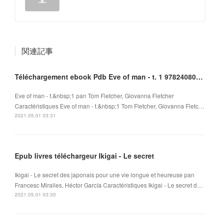
関連記事
Téléchargement ebook Pdb Eve of man - t. 1 9782408010096 DJVU
Eve of man - t.&nbsp;1 pan Tom Fletcher, Giovanna Fletcher
Caractéristiques Eve of man - t.&nbsp;1 Tom Fletcher, Giovanna Fletc…
2021.05.01 03:31
Epub livres téléchargeur Ikigai - Le secret
Ikigai - Le secret des japonais pour une vie longue et heureuse pan
Francesc Miralles, Héctor García Caractéristiques Ikigai - Le secret d…
2021.05.01 03:30